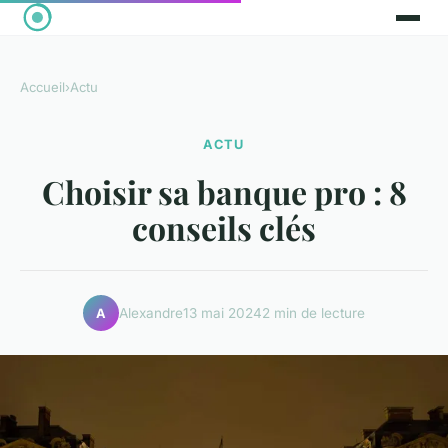
Accueil
›
Actu
ACTU
Choisir sa banque pro : 8
conseils clés
Alexandre
13 mai 2024
2 min de lecture
A