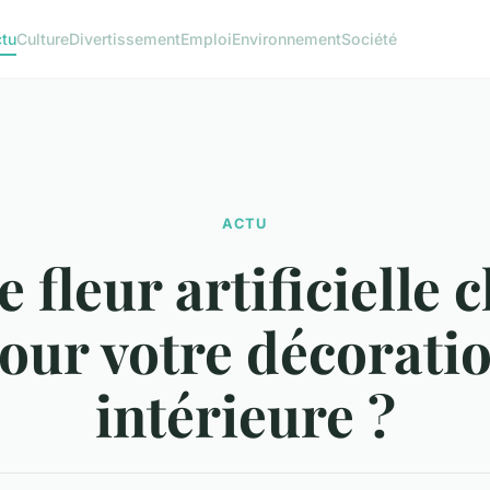
tu
Culture
Divertissement
Emploi
Environnement
Société
ACTU
 fleur artificielle 
our votre décorati
intérieure ?