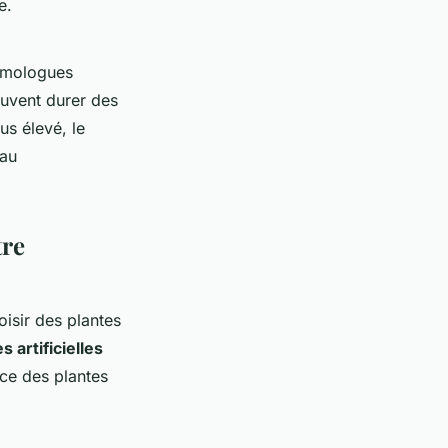
e.
homologues
euvent durer des
us élevé, le
 au
tre
hoisir des plantes
s artificielles
nce des plantes