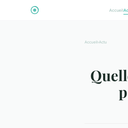
Accueil
Ac
Accueil
›
Actu
Quelle
p