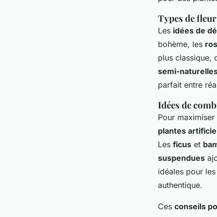
Types de fleur
Les
idées de dé
bohème, les
ro
plus classique,
semi-naturelle
parfait entre réa
Idées de comb
Pour maximiser l
plantes artificie
Les
ficus
et
ba
suspendues
ajo
idéales pour les
authentique.
Ces
conseils pou