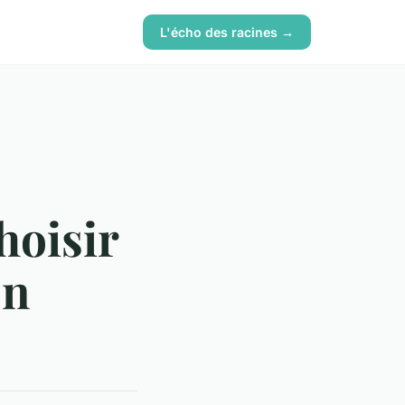
L'écho des racines →
choisir
on