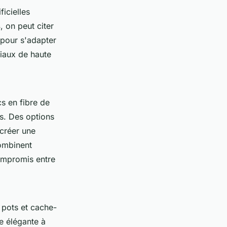
icielles
s
, on peut citer
 pour s'adapter
iaux de haute
 en fibre de
ès. Des options
 créer une
combinent
ompromis entre
 pots et cache-
e élégante à