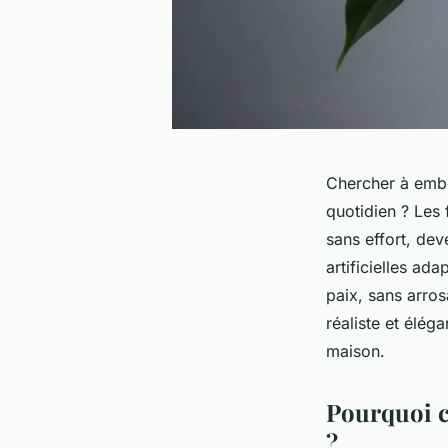
Chercher à embel
quotidien ? Les f
sans effort, de
artificielles ad
paix, sans arros
réaliste et élég
maison.
Pourquoi ch
?