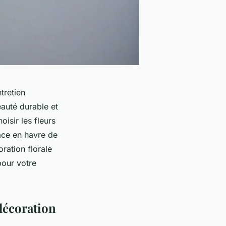
tretien
beauté durable et
isir les fleurs
pace en havre de
ration florale
pour votre
 décoration