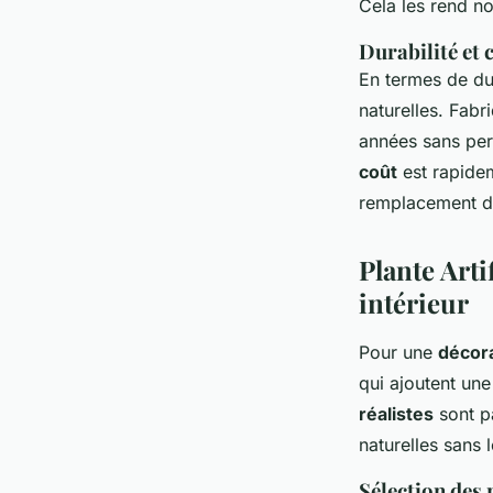
Cela les rend n
Durabilité et 
En termes de dur
naturelles. Fabr
années sans perd
coût
est rapidem
remplacement de
Plante Arti
intérieur
Pour une
décora
qui ajoutent un
réalistes
sont pa
naturelles sans l
Sélection des 