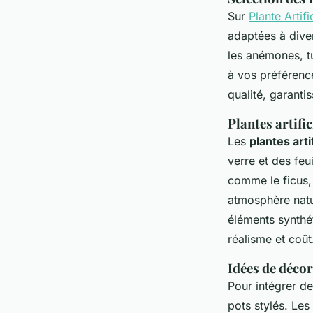
Sur
Plante Artif
adaptées à diver
les anémones, tu
à vos préférenc
qualité, garanti
Plantes artific
Les
plantes arti
verre et des feu
comme le ficus, 
atmosphère natu
éléments synthé
réalisme et coût
Idées de décora
Pour intégrer d
pots stylés. Les